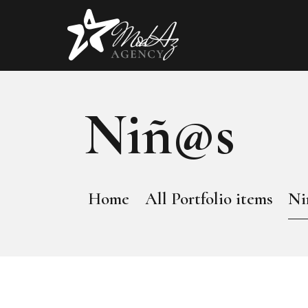
ModAz Agency
Azafatas, Modelos, Figurantes, Actores y Actrices
Niñ@s
Home
All Portfolio items
Ni